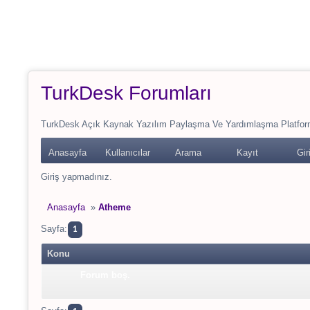
Deprecated
: Function get_magic_quotes_runtime() is deprecated in
/h
Deprecated
: Function get_magic_quotes_gpc() is deprecated in
/home
TurkDesk Forumları
TurkDesk Açık Kaynak Yazılım Paylaşma Ve Yardımlaşma Platfor
Anasayfa
Kullanıcılar
Arama
Kayıt
Gir
Giriş yapmadınız.
Anasayfa
»
Atheme
Sayfa:
1
Konu
Forum boş.