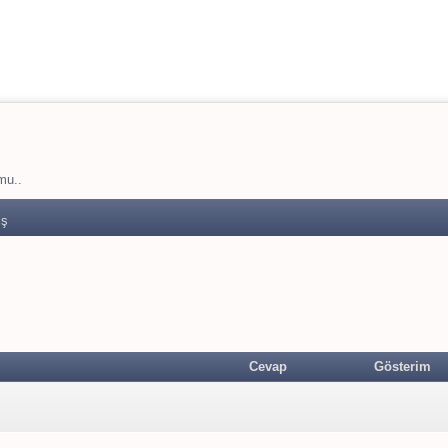
ome/erkan/public_html/turkdesk.org/include/common.php
on line
/erkan/public_html/turkdesk.org/include/common.php
on line
83
mu..
iş
Cevap
Gösterim