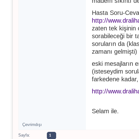
madem sıkıntı d
Hasta Soru-Ceva
http://www.drali
zaten tek kişinin
sorabileceği bir 
soruların da (klas
zamanı gelmişti) v
eski mesajların 
(isteseydim sorul
farkedene kadar,
http://www.drali
Selam ile.
Çevrimdışı
Sayfa:
1