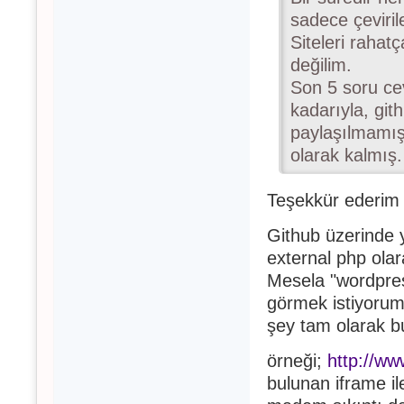
sadece çeviri
Siteleri rahat
değilim.
Son 5 soru ce
kadarıyla, git
paylaşılmamış
olarak kalmış.
Teşekkür ederim ö
Github üzerinde 
external php olar
Mesela "wordpre
görmek istiyoru
şey tam olarak b
örneği;
http://ww
bulunan iframe i