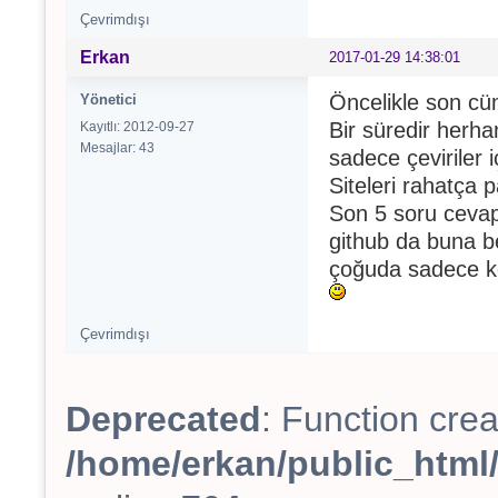
Çevrimdışı
Erkan
2017-01-29 14:38:01
Öncelikle son cü
Yönetici
Bir süredir herha
Kayıtlı: 2012-09-27
Mesajlar: 43
sadece çeviriler
Siteleri rahatça 
Son 5 soru cevap
github da buna b
çoğuda sadece ko
Çevrimdışı
Deprecated
: Function crea
/home/erkan/public_html/