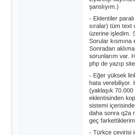
şanslıyım.)
- Eklentiler para
sıralar) tüm text
üzerine işledim. 
Sorular kısmına e
Sonradan aklıma g
sorunlarım var. 
php de yazıp sit
- Eğer yüksek lin
hata verebiliyor.
(yaklaşık 70.000 
eklentisinden ko
sistemi içerisind
daha sonra q2a n
geç farkettikleri
- Türkçe çevirisi