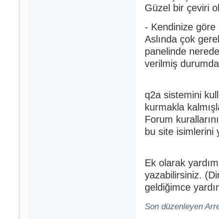
Güzel bir çeviri 
- Kendinize göre
Aslında çok gere
panelinde nerede
verilmiş durumda
q2a sistemini kul
kurmakla kalmışl
Forum kuralların
bu site isimleri
Ek olarak yardımc
yazabilirsiniz. 
geldiğimce yardı
Son düzenleyen Arre