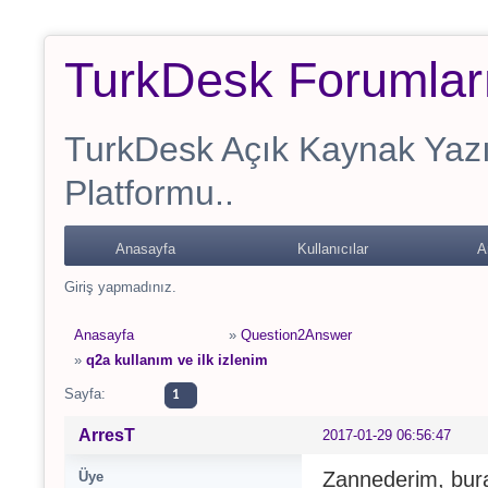
TurkDesk Forumlar
TurkDesk Açık Kaynak Yaz
Platformu..
Anasayfa
Kullanıcılar
A
Giriş yapmadınız.
Anasayfa
»
Question2Answer
»
q2a kullanım ve ilk izlenim
Sayfa:
1
ArresT
2017-01-29 06:56:47
Zannederim, bura
Üye