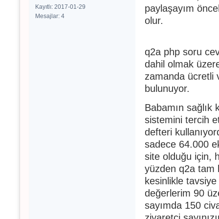
paylaşayım önceli
Kayıtlı: 2017-01-29
Mesajlar: 4
olur.
q2a php soru ceva
dahil olmak üzere 
zamanda ücretli v
bulunuyor.
Babamın sağlık 
sistemini tercih e
defteri kullanıyo
sadece 64.000 ek
site olduğu için, 
yüzden q2a tam bi
kesinlikle tavsiy
değerlerim 90 üz
sayımda 150 civa
ziyaretçi sayını